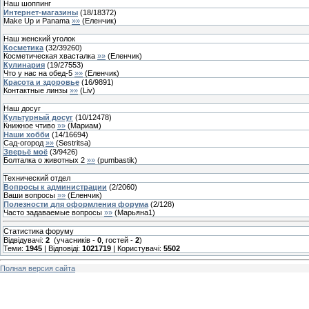
Наш шоппинг
Интернет-магазины
(
18
/
18372
)
Make Up и Panama
»»
(
Еленчик
)
Наш женский уголок
Косметика
(
32
/
39260
)
Косметическая хвасталка
»»
(
Еленчик
)
Кулинария
(
19
/
27553
)
Что у нас на обед-5
»»
(
Еленчик
)
Красота и здоровье
(
16
/
9891
)
Контактные линзы
»»
(
Liv
)
Наш досуг
Культурный досуг
(
10
/
12478
)
Книжное чтиво
»»
(
Мариам
)
Наши хобби
(
14
/
16694
)
Сад-огород
»»
(
Sestritsa
)
Зверьё моё
(
3
/
9426
)
Болталка о животных 2
»»
(
pumbastik
)
Технический отдел
Вопросы к администрации
(
2
/
2060
)
Ваши вопросы
»»
(
Еленчик
)
Полезности для оформления форума
(
2
/
128
)
Часто задаваемые вопросы
»»
(
Марьяна1
)
Статистика форуму
Відвідувачі:
2
(учасників -
0
, гостей -
2
)
Теми:
1945
| Відповіді:
1021719
| Користувачі:
5502
Полная версия сайта