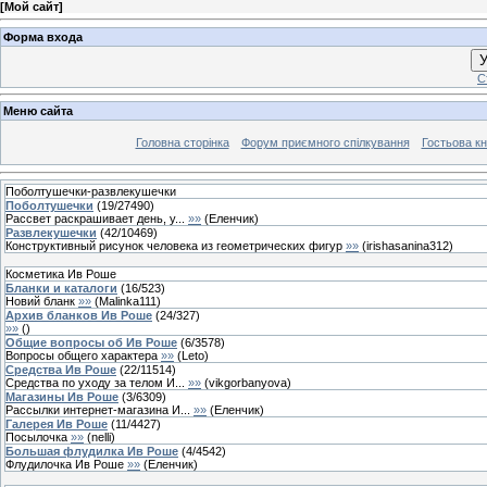
[
Мой сайт
]
Форма входа
У
С
Меню сайта
Головна сторінка
Форум приємного спілкування
Гостьова кн
Поболтушечки-развлекушечки
Поболтушечки
(
19
/
27490
)
Рассвет раскрашивает день, у...
»»
(
Еленчик
)
Развлекушечки
(
42
/
10469
)
Конструктивный рисунок человека из геометрических фигур
»»
(
irishasanina312
)
Косметика Ив Роше
Бланки и каталоги
(
16
/
523
)
Новий бланк
»»
(
Malinka111
)
Архив бланков Ив Роше
(
24
/
327
)
»»
(
)
Общие вопросы об Ив Роше
(
6
/
3578
)
Вопросы общего характера
»»
(
Leto
)
Средства Ив Роше
(
22
/
11514
)
Средства по уходу за телом И...
»»
(
vikgorbanyova
)
Магазины Ив Роше
(
3
/
6309
)
Рассылки интернет-магазина И...
»»
(
Еленчик
)
Галерея Ив Роше
(
11
/
4427
)
Посылочка
»»
(
nelli
)
Большая флудилка Ив Роше
(
4
/
4542
)
Флудилочка Ив Роше
»»
(
Еленчик
)